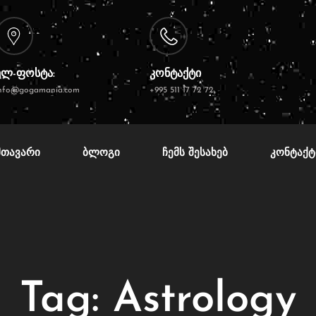
ელ-ფოსტა:
კონტაქტი
nfo@gogamania.com
+995 511 17 72 72
ᲛᲗᲐᲕᲐᲠᲘ
ᲑᲚᲝᲒᲘ
ᲩᲔᲛᲡ ᲨᲔᲡᲐᲮᲔᲑ
ᲙᲝᲜᲢᲐᲥᲢ
Tag:
Astrology