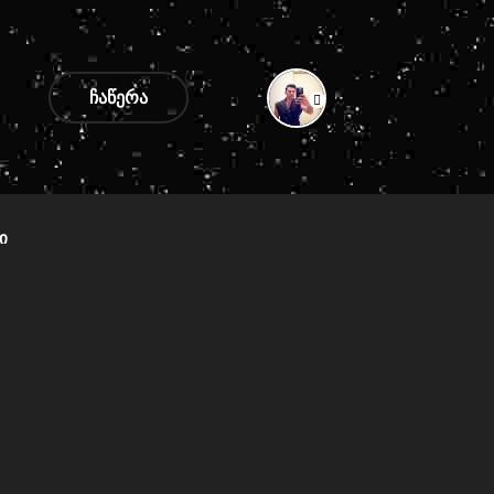
ᲩᲐᲬᲔᲠᲐ
Ი