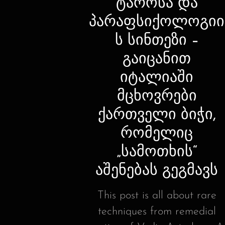
ტაროსა და
პარაფსიქოლოგიი
ს სინთეზი –
გაიცანით
იტალიაში
მცხოვრები
ქართველი ბიჭი,
რომელიც
„სამოთხის“
აშენებას გეგმავს
This post is all about rare
techniques from remedial