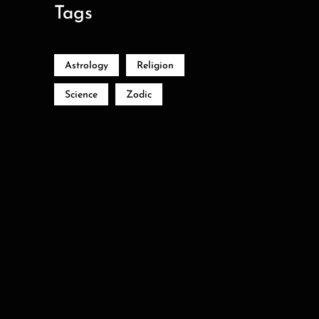
Tags
Astrology
Religion
Science
Zodic