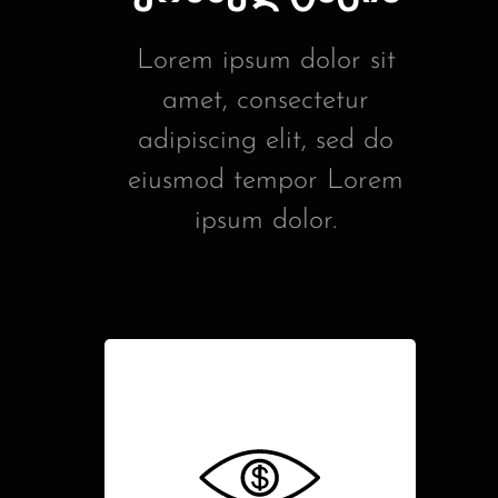
Lorem ipsum dolor sit
amet, consectetur
adipiscing elit, sed do
eiusmod tempor Lorem
ipsum dolor.