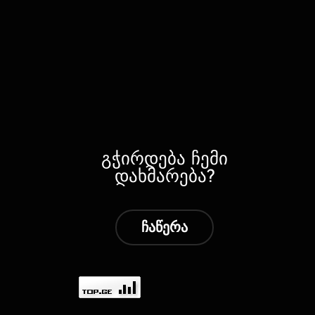
გჭირდება ჩემი
დახმარება?
ჩაწერა