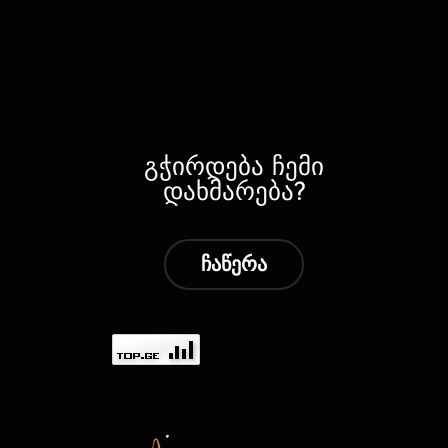
გჭირდება ჩემი
დახმარება?
ჩაწერა