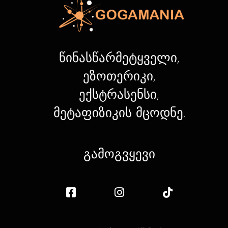
წინასწარმეტყველი,
ეზოთერიკი,
ექსტრასენსი,
მეტაფიზიკის მცოდნე.
გამოგვყევი