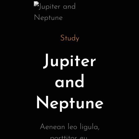
Study
Jupiter
and
Neptune
Aenean leo ligula,
porttitor eu,