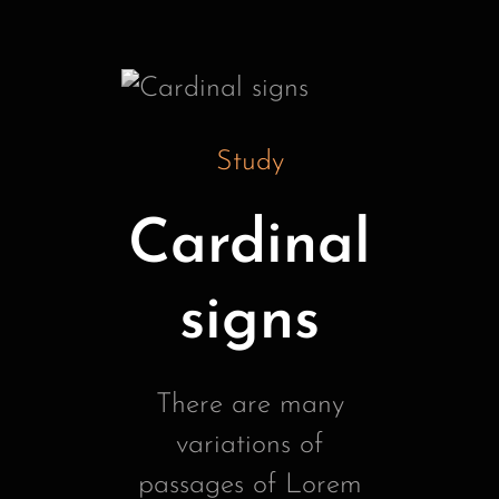
Study
Cardinal
signs
There are many
variations of
passages of Lorem