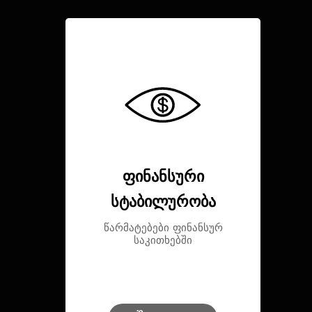
ფინანსური
სტაბილურობა
წარმატებები ფინანსურ
საკითხებში