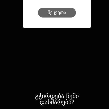
შეკვეთა
გჭირდება ჩემი
დახმარება?