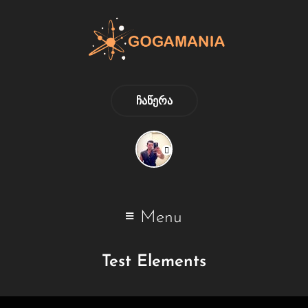
ᲩᲐᲬᲔᲠᲐ
Menu
Test Elements