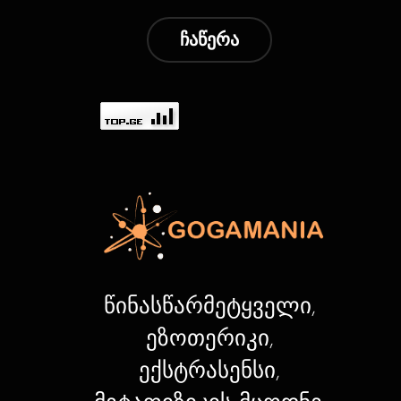
ჩაწერა
წინასწარმეტყველი,
ეზოთერიკი,
ექსტრასენსი,