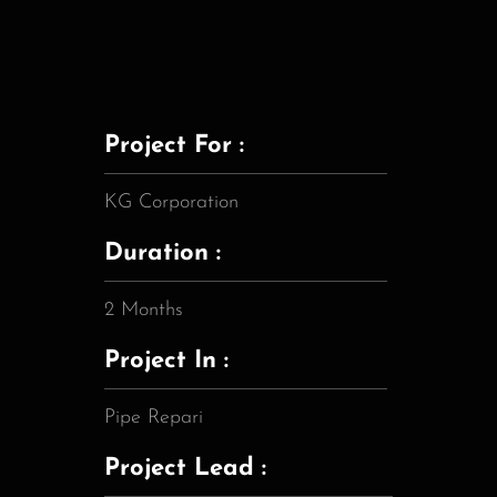
Project For :
KG Corporation
Duration :
2 Months
Project In :
Pipe Repari
Project Lead :