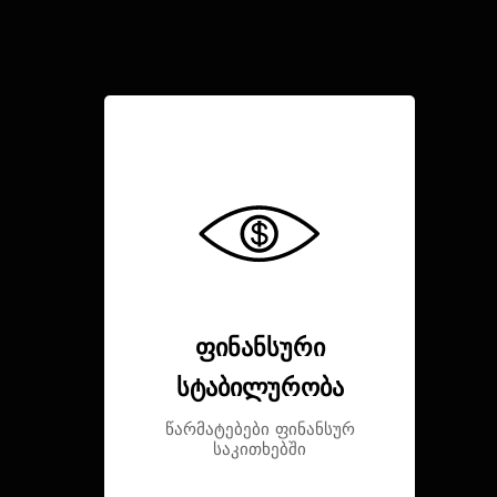
ფინანსური
სტაბილურობა
წარმატებები ფინანსურ
საკითხებში