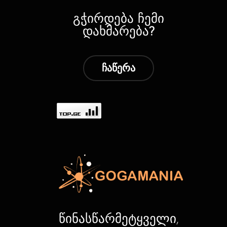
გჭირდება ჩემი
დახმარება?
ჩაწერა
წინასწარმეტყველი,