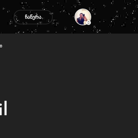
ᲩᲐᲬᲔᲠᲐ
Ი
l