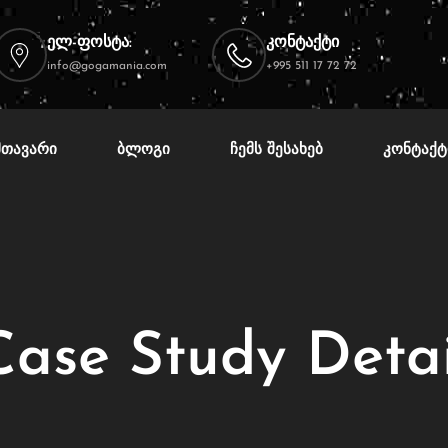
ელ-ფოსტა:
კონტაქტი
info@gogamania.com
+995 511 17 72 72
ᲛᲗᲐᲕᲐᲠᲘ
ᲑᲚᲝᲒᲘ
ᲩᲔᲛᲡ ᲨᲔᲡᲐᲮᲔᲑ
ᲙᲝᲜᲢᲐᲥᲢ
Case Study Detai