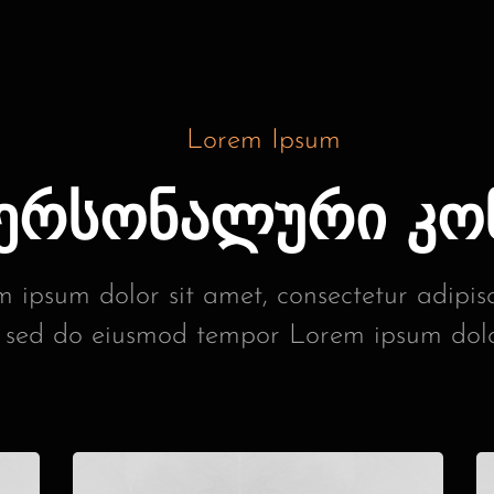
Lorem Ipsum
პერსონალური კო
 ipsum dolor sit amet, consectetur adipisci
sed do eiusmod tempor Lorem ipsum dolo