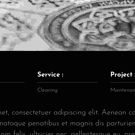
Service :
Project 
Cleaning
Maintenan
et, consectetuer adipiscing elit. Aenean c
atoque penatibus et magnis dis parturient
m felis, ultricies nec, pellentesque eu, pre