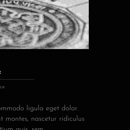
:
ce
ommodo ligula eget dolor.
 montes, nascetur ridiculus
tium quis, sem.