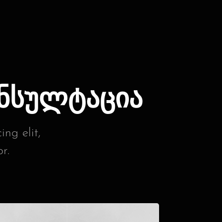
ნსულტაცია
ng elit,
r.