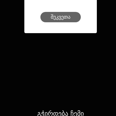
შეკვეთა
გჭირდება ჩემი