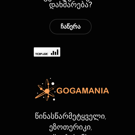
დახმარება?
ჩაწერა
წინასწარმეტყველი,
ეზოთერიკი,