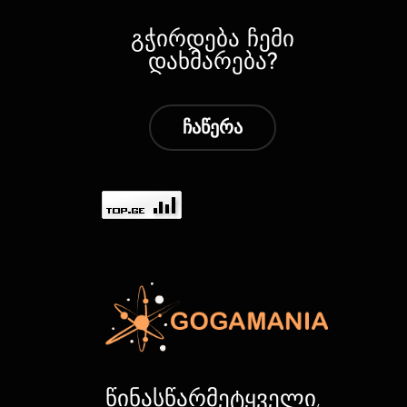
გჭირდება ჩემი
დახმარება?
ჩაწერა
წინასწარმეტყველი,