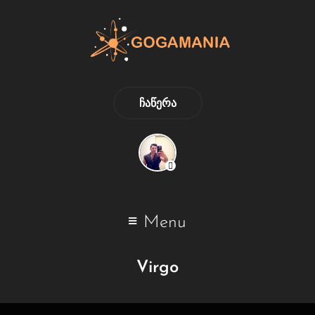
ᲩᲐᲬᲔᲠᲐ
Menu
Virgo