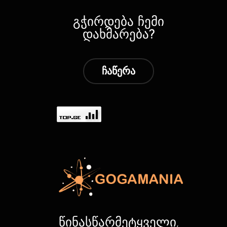
გჭირდება ჩემი
დახმარება?
ჩაწერა
წინასწარმეტყველი,