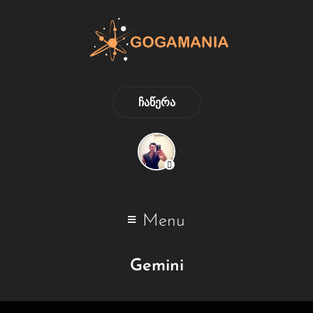
ᲩᲐᲬᲔᲠᲐ
Menu
Gemini