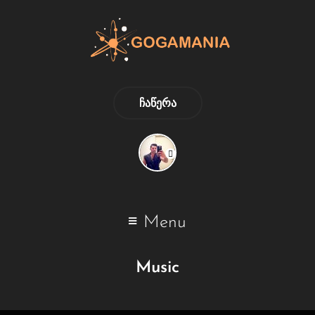
ᲩᲐᲬᲔᲠᲐ
Menu
Music