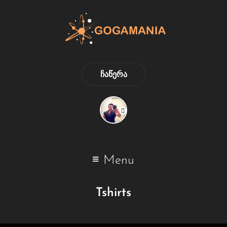
ᲩᲐᲬᲔᲠᲐ
Menu
Tshirts