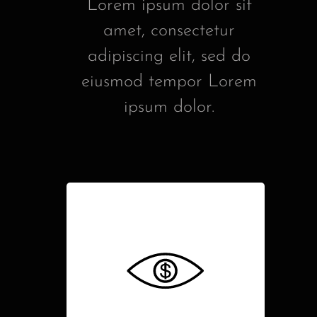
Lorem ipsum dolor sit
amet, consectetur
adipiscing elit, sed do
eiusmod tempor Lorem
ipsum dolor.