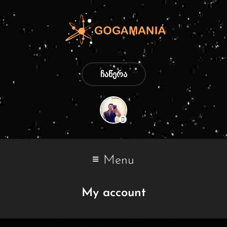
ᲩᲐᲬᲔᲠᲐ
Menu
My account