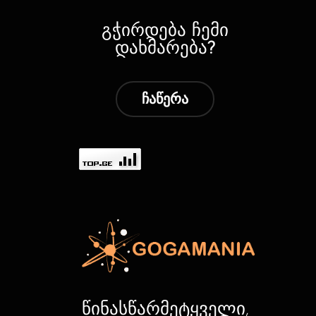
გჭირდება ჩემი
დახმარება?
ჩაწერა
წინასწარმეტყველი,