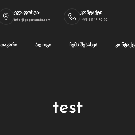
ელ-ფოსტა:
კონტაქტი
info@gogamania.com
+995 511 17 72 72
ᲛᲗᲐᲕᲐᲠᲘ
ᲑᲚᲝᲒᲘ
ᲩᲔᲛᲡ ᲨᲔᲡᲐᲮᲔᲑ
ᲙᲝᲜᲢᲐᲥᲢ
test