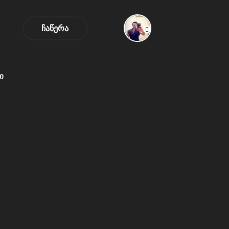
ᲩᲐᲬᲔᲠᲐ
Ი