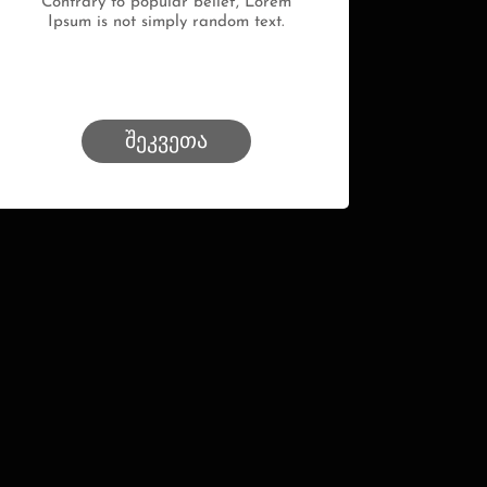
Contrary to popular belief, Lorem
Ipsum is not simply random text.
შეკვეთა