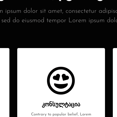
 ipsum dolor sit amet, consectetur adipisci
sed do eiusmod tempor Lorem ipsum dolo
კონსულტაცია
Contrary to popular belief, Lorem