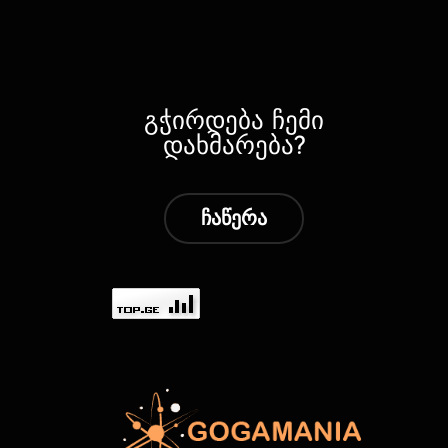
გჭირდება ჩემი
დახმარება?
ჩაწერა