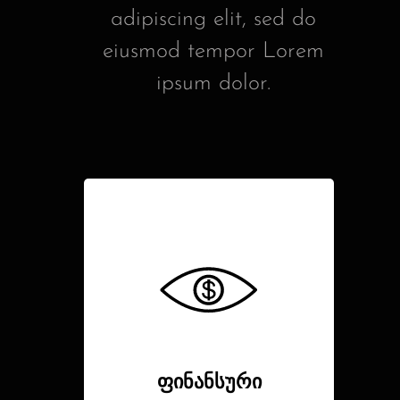
adipiscing elit, sed do
eiusmod tempor Lorem
ipsum dolor.
ფინანსური