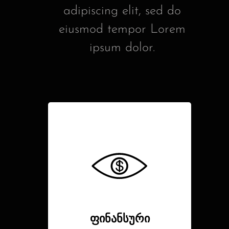
adipiscing elit, sed do
eiusmod tempor Lorem
ipsum dolor.
ფინანსური