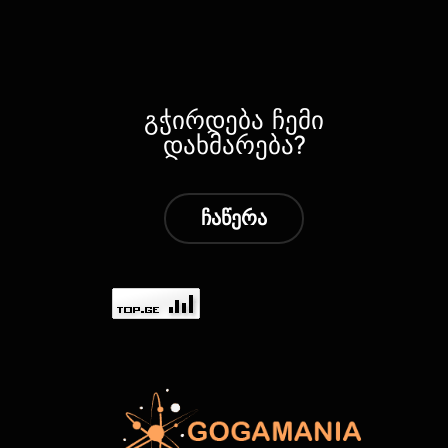
გჭირდება ჩემი
დახმარება?
ჩაწერა