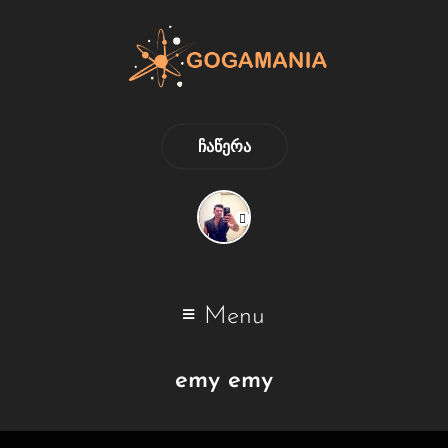
ᲩᲐᲬᲔᲠᲐ
Menu
emy emy