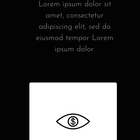
Lorem ipsum dolor sit
amet, consectetur
adipiscing elit, sed do
eiusmod tempor Lorem
ipsum dolor.