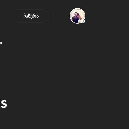
ᲩᲐᲬᲔᲠᲐ
Ი
s