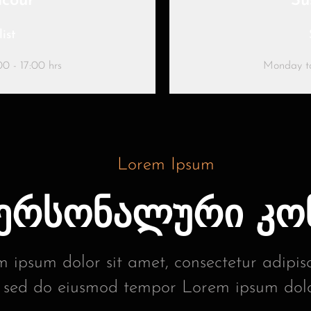
acour
Su
ist
0 - 17:00 hrs
Monday to
Lorem Ipsum
პერსონალური კო
 ipsum dolor sit amet, consectetur adipisci
sed do eiusmod tempor Lorem ipsum dolo