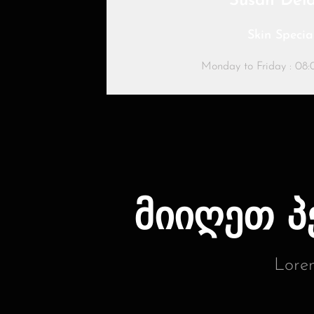
Susan Del
Skin Special
Monday to Friday : 08:0
მიიღეთ 
Lorem