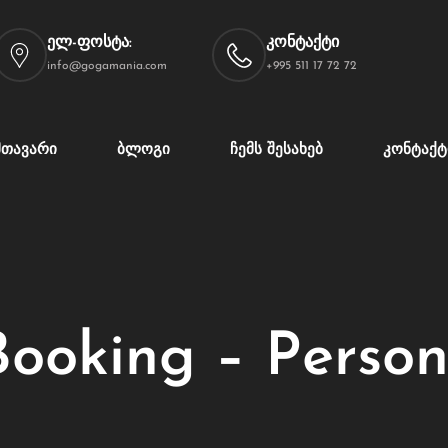
ელ-ფოსტა:
კონტაქტი
info@gogamania.com
+995 511 17 72 72
ᲛᲗᲐᲕᲐᲠᲘ
ᲑᲚᲝᲒᲘ
ᲩᲔᲛᲡ ᲨᲔᲡᲐᲮᲔᲑ
ᲙᲝᲜᲢᲐᲥᲢ
Booking – Person