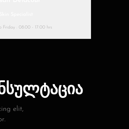
san Delacour
Skin Specialist
 Friday : 08:00 - 17:00 hrs
ნსულტაცია
ng elit,
r.