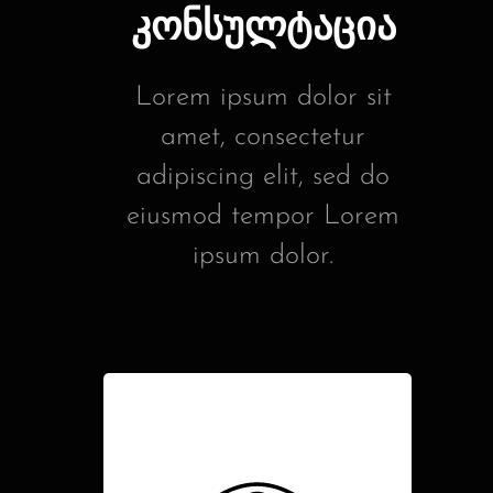
კონსულტაცია
Lorem ipsum dolor sit
amet, consectetur
adipiscing elit, sed do
eiusmod tempor Lorem
ipsum dolor.